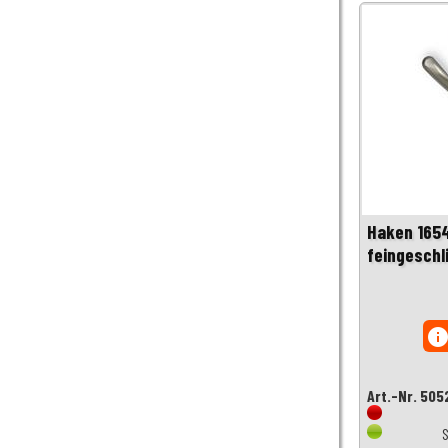
Haken 1654
feingeschl
inf
Art.-Nr. 50