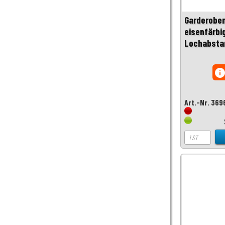
Garderobe
eisenfärbig
Lochabsta
inf
Art.-Nr. 369