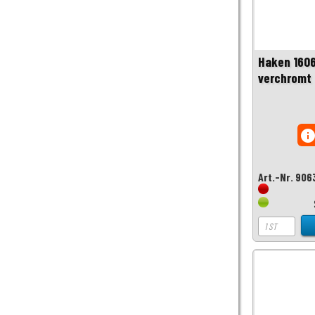
Haken 160
verchromt 
inf
Art.-Nr. 906