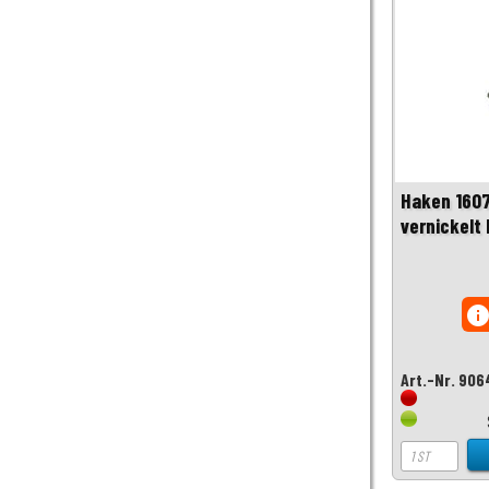
Haken 160
vernickelt 
inf
Art.-Nr. 90