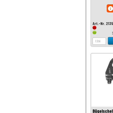
inf
Art.-Nr. 213
Bügelschel