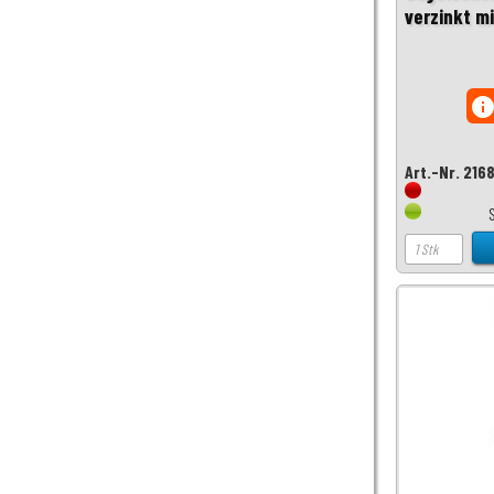
verzinkt mi
inf
Art.-Nr. 216