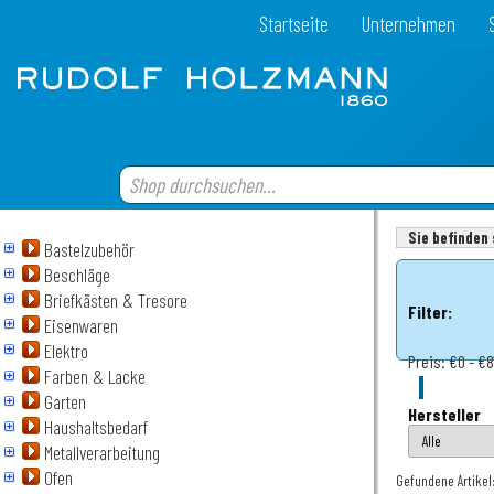
Startseite
Unternehmen
Sie befinden 
Bastelzubehör
Beschläge
Briefkästen & Tresore
Filter:
Eisenwaren
Elektro
Preis:
€0 - €8
Farben & Lacke
Garten
Hersteller
Haushaltsbedarf
Metallverarbeitung
Ofen
Gefundene Artikel: