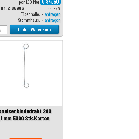
€ 84,50
per 1,00 Pkg
-Nr. 2186906
inkl. MwSt.
Eisenhalle: »
anfragen
Stammhaus: »
anfragen
oneisenbindedraht 200
1 mm 5000 Stk.Karton