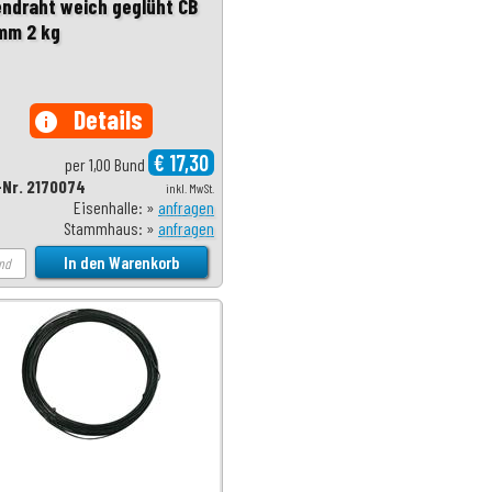
endraht weich geglüht CB
 mm 2 kg
Details
info
€ 17,30
per 1,00 Bund
-Nr. 2170074
inkl. MwSt.
Eisenhalle: »
anfragen
Stammhaus: »
anfragen