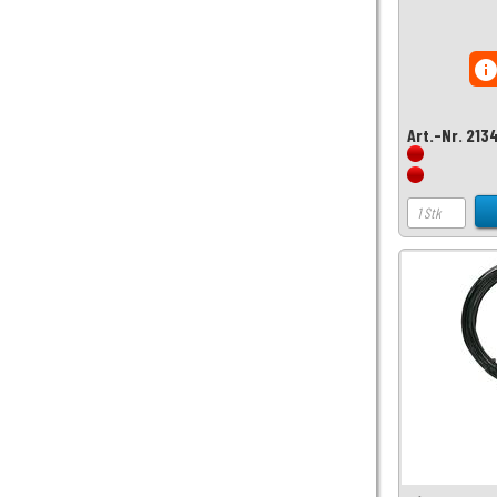
inf
Art.-Nr. 213