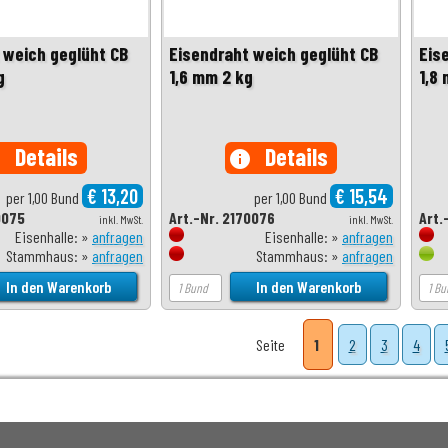
 weich geglüht CB
Eisendraht weich geglüht CB
Eis
g
1,6 mm 2 kg
1,8
Details
Details
o
info
€ 13,20
€ 15,54
per 1,00 Bund
per 1,00 Bund
0075
Art.-Nr. 2170076
Art.
inkl. MwSt.
inkl. MwSt.
Eisenhalle: »
anfragen
Eisenhalle: »
anfragen
Stammhaus: »
anfragen
Stammhaus: »
anfragen
Seite
1
2
3
4