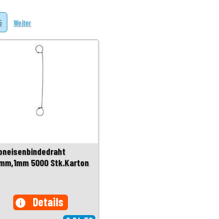
5
Weiter
oneisenbindedraht
mm,1mm 5000 Stk.Karton
Details
info