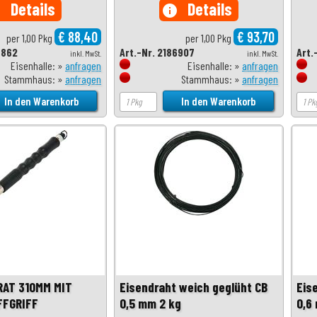
Details
Details
o
info
€ 88,40
€ 93,70
per 1,00 Pkg
per 1,00 Pkg
6862
Art.-Nr. 2186907
Art.
inkl. MwSt.
inkl. MwSt.
Eisenhalle: »
anfragen
Eisenhalle: »
anfragen
Stammhaus: »
anfragen
Stammhaus: »
anfragen
RAT 310MM MIT
Eisendraht weich geglüht CB
Eis
FGRIFF
0,5 mm 2 kg
0,6