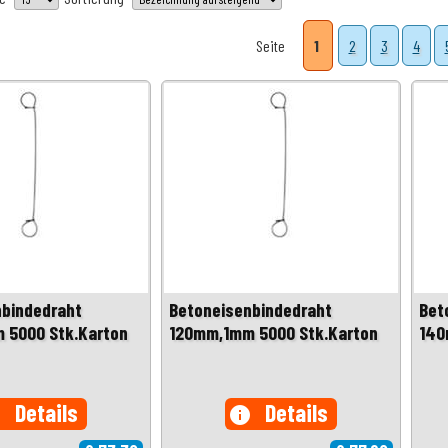
Seite
1
2
3
4
nbindedraht
Betoneisenbindedraht
Bet
 5000 Stk.Karton
120mm,1mm 5000 Stk.Karton
140
Details
Details
o
info