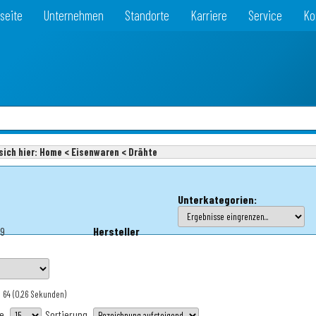
seite
Unternehmen
Standorte
Karriere
Service
Ko
sich hier:
Home < Eisenwaren < Drähte
Unterkategorien:
99
Hersteller
: 64
(0,26 Sekunden)
te
Sortierung