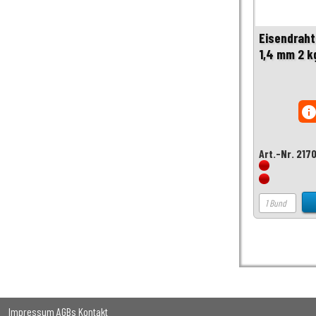
Eisendraht
1,4 mm 2 k
inf
Art.-Nr. 217
Impressum
AGBs
Kontakt