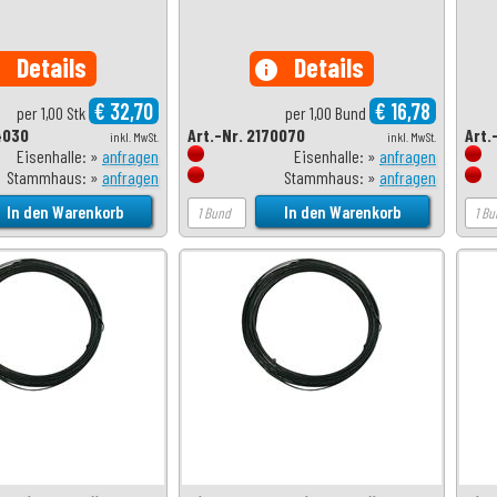
Details
Details
o
info
€ 32,70
€ 16,78
per 1,00 Stk
per 1,00 Bund
4030
Art.-Nr. 2170070
Art.
inkl. MwSt.
inkl. MwSt.
Eisenhalle: »
anfragen
Eisenhalle: »
anfragen
Stammhaus: »
anfragen
Stammhaus: »
anfragen