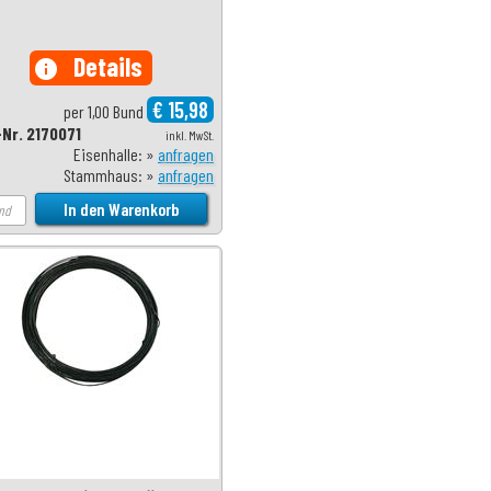
Details
info
€ 15,98
per 1,00 Bund
-Nr. 2170071
inkl. MwSt.
Eisenhalle: »
anfragen
Stammhaus: »
anfragen