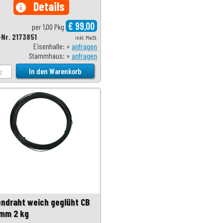
Details
info
€ 99,00
per 1,00 Pkg
-Nr. 2173851
inkl. MwSt.
Eisenhalle: »
anfragen
Stammhaus: »
anfragen
endraht weich geglüht CB
 mm 2 kg