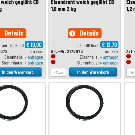
 weich geglüht CB
Eisendraht weich geglüht CB
Eis
g
1,0 mm 2 kg
1,2
Details
Details
o
info
€ 19,90
€ 12,70
per 1,00 Bund
per 1,00 Bund
0072
Art.-Nr. 2170073
Art.
inkl. MwSt.
inkl. MwSt.
Eisenhalle: »
anfragen
Eisenhalle: »
anfragen
Stammhaus: »
anfragen
Stammhaus: »
anfragen