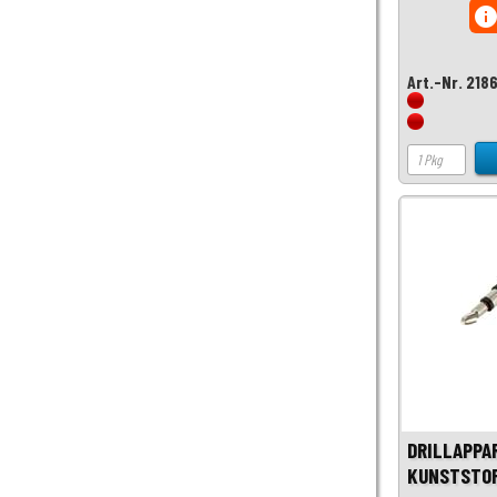
inf
Art.-Nr. 218
DRILLAPPA
KUNSTSTOF