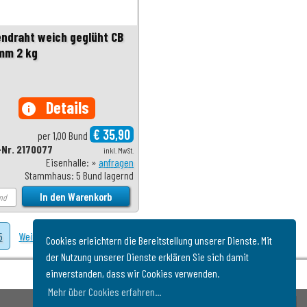
endraht weich geglüht CB
 mm 2 kg
Details
info
€ 35,90
per 1,00 Bund
-Nr. 2170077
inkl. MwSt.
Eisenhalle: »
anfragen
Stammhaus: 5 Bund lagernd
5
Weiter
Cookies erleichtern die Bereitstellung unserer Dienste. Mit
der Nutzung unserer Dienste erklären Sie sich damit
einverstanden, dass wir Cookies verwenden.
Mehr über Cookies erfahren...