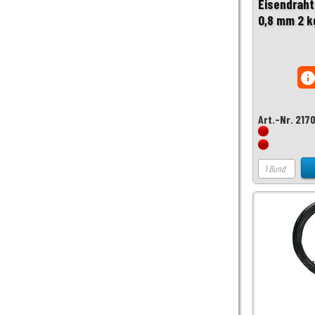
Eisendraht
0,8 mm 2 k
inf
Art.-Nr. 217