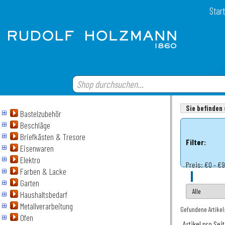
Start
Sie befinden 
Bastelzubehör
Beschläge
Briefkästen & Tresore
Filter:
Eisenwaren
Elektro
Preis:
€0 - €
Farben & Lacke
Garten
Haushaltsbedarf
Metallverarbeitung
Gefundene Artikel
Ofen
Artikel pro Sei