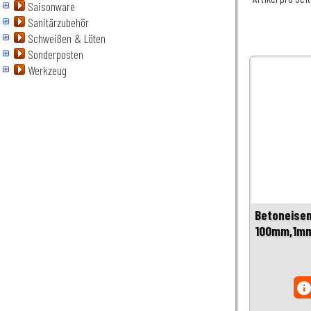
Saisonware
Sanitärzubehör
Schweißen & Löten
Sonderposten
Werkzeug
Betoneise
100mm,1mm
inf