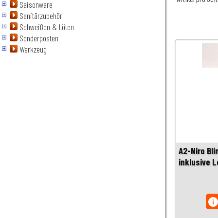
Saisonware
Sanitärzubehör
Schweißen & Löten
Sonderposten
Werkzeug
A2-Niro Bli
inklusive 
inf