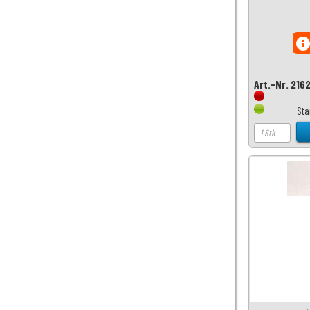
inf
Art.-Nr. 216
Sta