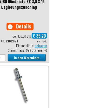
IRO Blindniete EE 3,0 X 16
l. Legierungszuschlag
Details
info
€ 35,20
per 100,00 Stk
-Nr. 2162671
inkl. MwSt.
Eisenhalle: »
anfragen
Stammhaus: 999 Stk lagernd