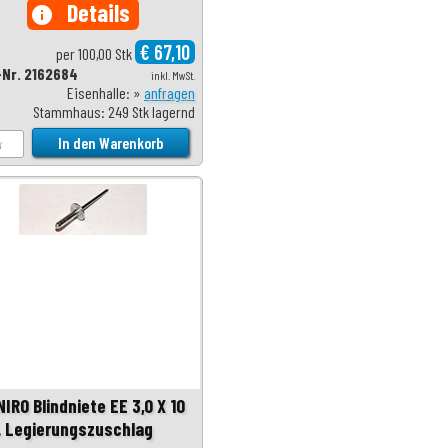
Details
info
€ 67,10
per 100,00 Stk
-Nr. 2162684
inkl. MwSt.
Eisenhalle: »
anfragen
Stammhaus: 249 Stk lagernd
IRO Blindniete EE 3,0 X 10
l. Legierungszuschlag