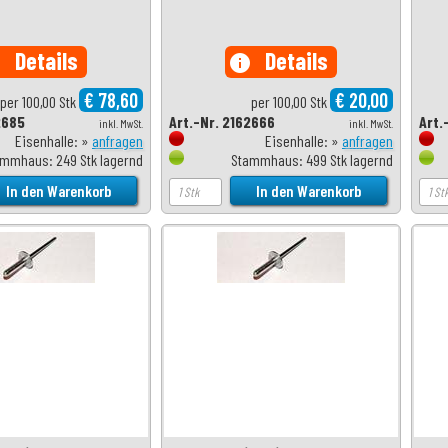
Details
Details
o
info
€ 78,60
€ 20,00
per 100,00 Stk
per 100,00 Stk
2685
Art.-Nr. 2162666
Art.
inkl. MwSt.
inkl. MwSt.
Eisenhalle: »
anfragen
Eisenhalle: »
anfragen
mmhaus: 249 Stk lagernd
Stammhaus: 499 Stk lagernd