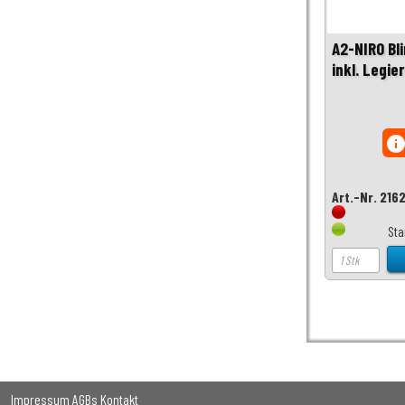
A2-NIRO Bli
inkl. Legi
inf
Art.-Nr. 216
Sta
Impressum
AGBs
Kontakt