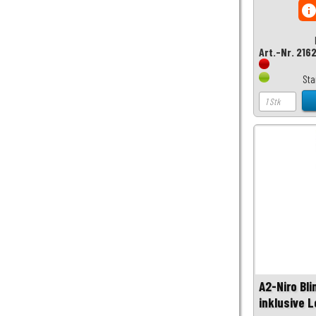
inf
Art.-Nr. 216
Sta
A2-Niro Bli
inklusive 