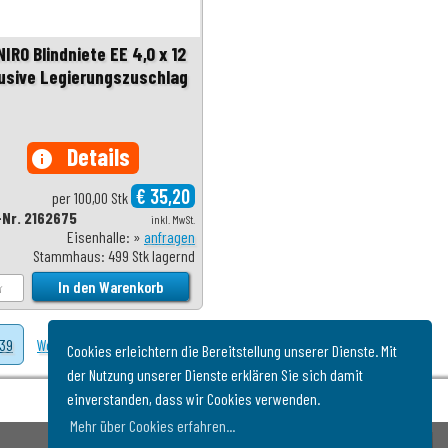
IRO Blindniete EE 4,0 x 12
lusive Legierungszuschlag
Details
info
€ 35,20
per 100,00 Stk
-Nr. 2162675
inkl. MwSt.
Eisenhalle: »
anfragen
Stammhaus: 499 Stk lagernd
39
Weiter
Cookies erleichtern die Bereitstellung unserer Dienste. Mit
der Nutzung unserer Dienste erklären Sie sich damit
einverstanden, dass wir Cookies verwenden.
Mehr über Cookies erfahren...