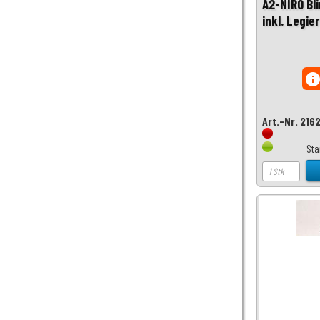
A2-NIRO Bli
inkl. Legi
inf
Art.-Nr. 216
Sta