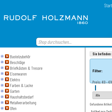
Start
Sie befinden 
Bastelzubehör
Beschläge
Briefkästen & Tresore
Filter:
Eisenwaren
Elektro
Preis:
€0 - €
Farben & Lacke
Garten
Haushaltsbedarf
Metallverarbeitung
Gefundene Artikel
Ofen
Artikel pro Sei