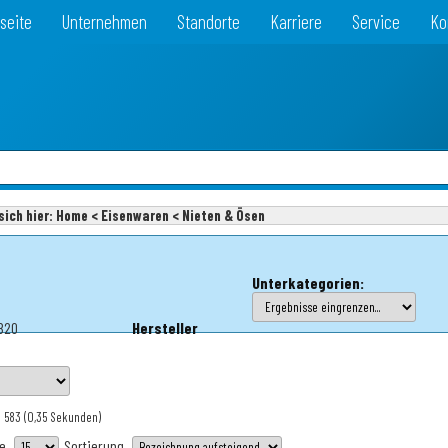
seite
Unternehmen
Standorte
Karriere
Service
Ko
sich hier:
Home < Eisenwaren < Nieten & Ösen
Unterkategorien:
1820
Hersteller
: 583
(0,35 Sekunden)
te
Sortierung