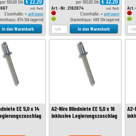
€ 22,20
€ 32,20
per 100,00 Stk
per 100,00 Stk
2667
Art.-Nr. 2162674
Art.
inkl. MwSt.
inkl. MwSt.
Eisenhalle: »
anfragen
Eisenhalle: »
anfragen
ammhaus: 974 Stk lagernd
Stammhaus: 499 Stk lagernd
ndniete EE 5,0 x 14
A2-Niro Blindniete EE 5,0 x 16
A2-N
Legierungszuschlag
inklusive Legierungszuschlag
ink