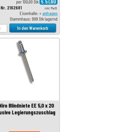
€ 51,60
per 100,00 Stk
-Nr. 2162681
inkl. MwSt.
Eisenhalle: »
anfragen
Stammhaus: 999 Stk lagernd
iro Blindniete EE 5,0 x 20
lusive Legierungszuschlag