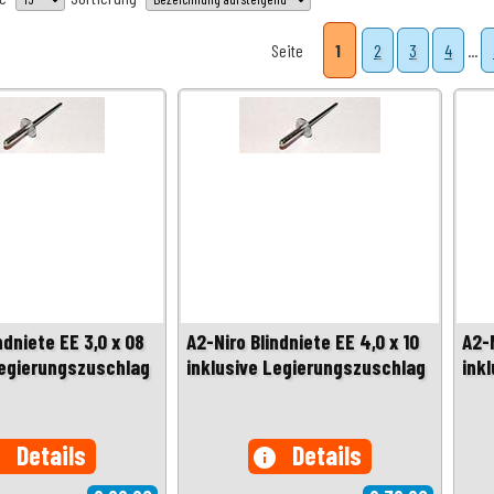
Seite
1
2
3
4
...
ndniete EE 3,0 x 08
A2-Niro Blindniete EE 4,0 x 10
A2-N
Legierungszuschlag
inklusive Legierungszuschlag
ink
Details
Details
o
info