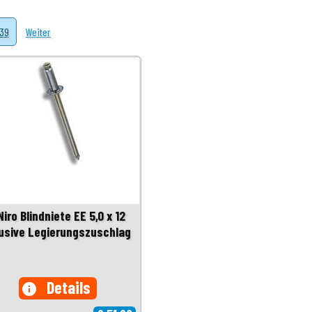
39
Weiter
iro Blindniete EE 5,0 x 12
lusive Legierungszuschlag
Details
info