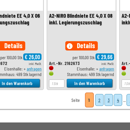
ndniete EE 4,0 X 06
A2-NIRO Blindniete EE 4,0 X 08
A2-N
erungszuschlag
inkl. Legierungszuschlag
ink
Details
Details
o
info
€ 26,00
€ 29,66
per 100,00 Stk
per 100,00 Stk
2672
Art.-Nr. 2162673
Art.
inkl. MwSt.
inkl. MwSt.
Eisenhalle: »
anfragen
Eisenhalle: »
anfragen
mmhaus: 499 Stk lagernd
Stammhaus: 499 Stk lagernd
Seite
1
2
3
4
...