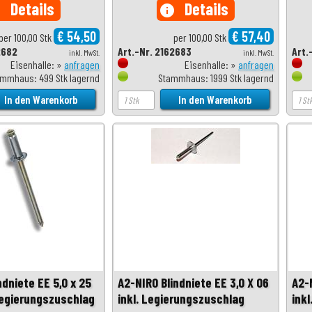
Details
Details
o
info
€ 54,50
€ 57,40
per 100,00 Stk
per 100,00 Stk
2682
Art.-Nr. 2162683
Art.
inkl. MwSt.
inkl. MwSt.
Eisenhalle: »
anfragen
Eisenhalle: »
anfragen
mmhaus: 499 Stk lagernd
Stammhaus: 1999 Stk lagernd
ndniete EE 5,0 x 25
A2-NIRO Blindniete EE 3,0 X 06
A2-N
Legierungszuschlag
inkl. Legierungszuschlag
ink