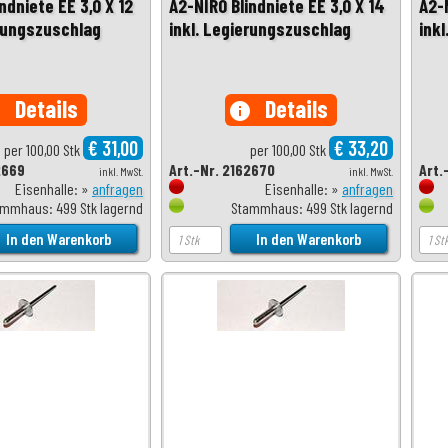
ndniete EE 3,0 X 12
A2-NIRO Blindniete EE 3,0 X 14
A2-N
erungszuschlag
inkl. Legierungszuschlag
ink
Details
Details
o
info
€ 31,00
€ 33,20
per 100,00 Stk
per 100,00 Stk
2669
Art.-Nr. 2162670
Art.
inkl. MwSt.
inkl. MwSt.
Eisenhalle: »
anfragen
Eisenhalle: »
anfragen
mmhaus: 499 Stk lagernd
Stammhaus: 499 Stk lagernd