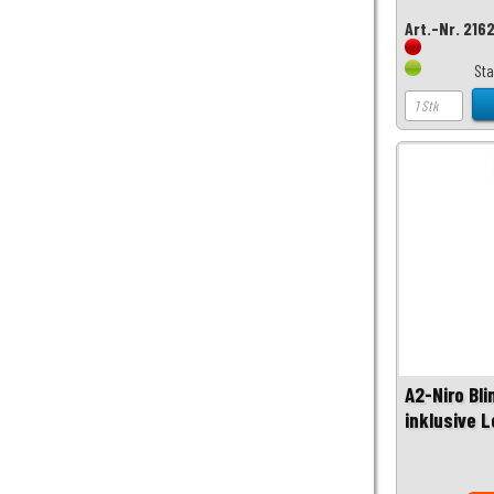
Art.-Nr. 216
St
A2-Niro Bli
inklusive 