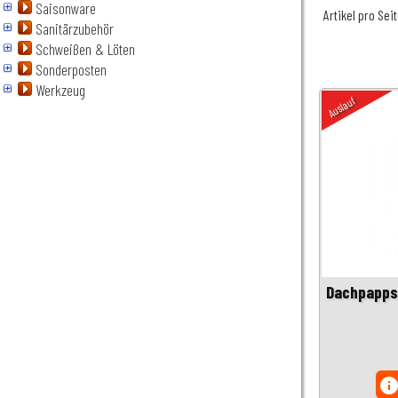
Saisonware
Artikel pro Sei
Sanitärzubehör
Schweißen & Löten
Sonderposten
Werkzeug
Auslauf
Dachpappst
inf