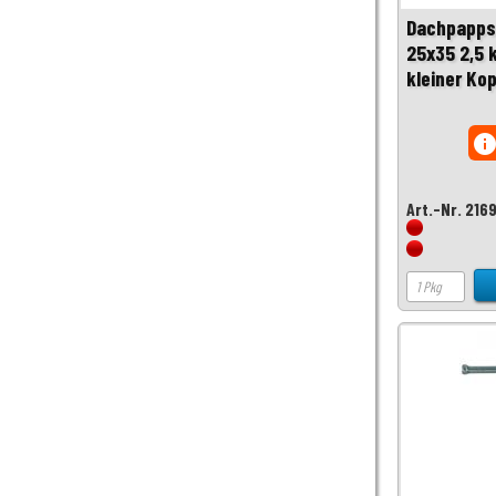
Dachpappst
25x35 2,5 
kleiner Ko
inf
Art.-Nr. 216