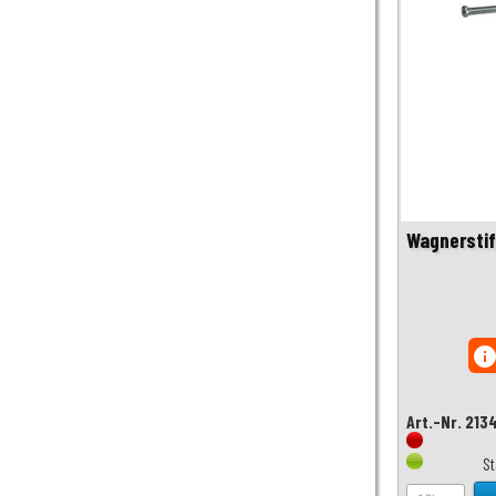
Wagnerstif
inf
Art.-Nr. 213
S