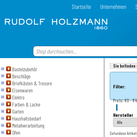
Startseite
Unternehmen
Sie befinden 
Bastelzubehör
Beschläge
Briefkästen & Tresore
Filter:
Eisenwaren
Elektro
Preis:
€0 - €4
Farben & Lacke
Garten
Hersteller
Haushaltsbedarf
Metallverarbeitung
Ofen
Gefundene Artikel