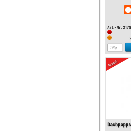
inf
Art.-Nr. 217
Auslauf
Dachpappst