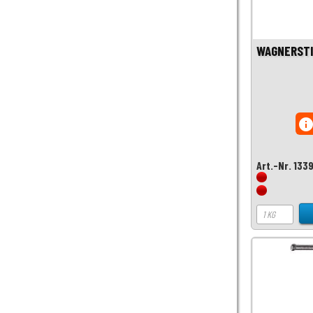
WAGNERSTI
inf
Art.-Nr. 133