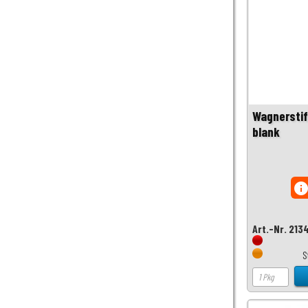
Wagnerstif
blank
inf
Art.-Nr. 213
S