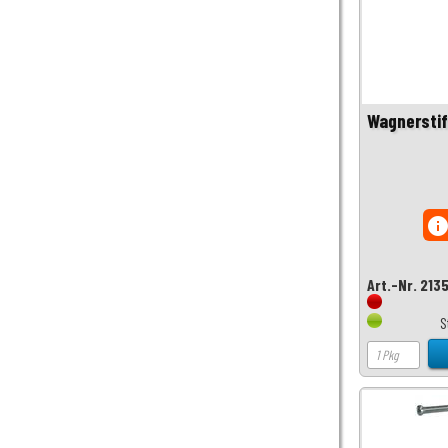
Wagnerstift
inf
Art.-Nr. 213
S