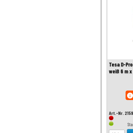
Tesa D-Pro
weiß 6 m x
inf
Art.-Nr. 215
Sta