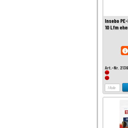
Insebo PE
10 Lfm eh
inf
Art.-Nr. 213