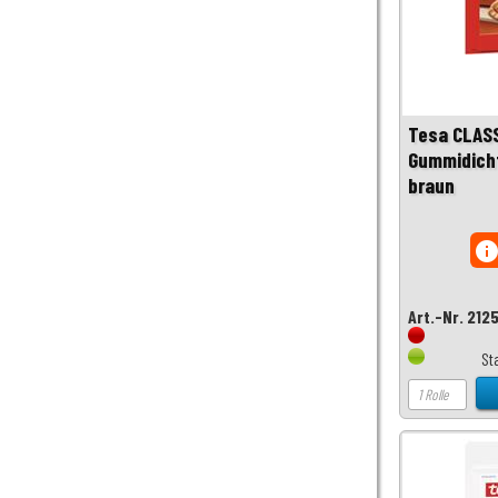
Tesa CLASS
Gummidich
braun
inf
Art.-Nr. 212
St