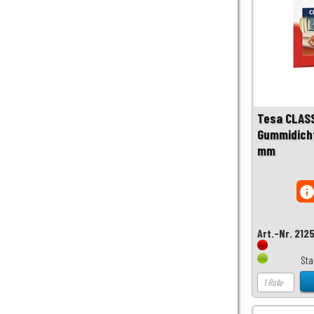
Tesa CLASS
Gummidicht
mm
inf
Art.-Nr. 212
Sta