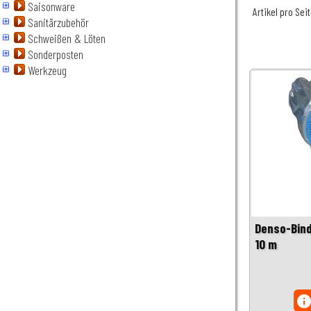
Saisonware
Artikel pro Sei
Sanitärzubehör
Schweißen & Löten
Sonderposten
Werkzeug
Denso-Bind
10 m
inf