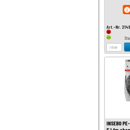
inf
Art.-Nr. 214
Sta
INSEBO PE
5 Lfm ehe