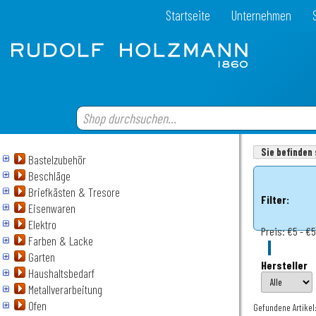
Startseite
Unternehmen
Sie befinden 
Bastelzubehör
Beschläge
Briefkästen & Tresore
Filter:
Eisenwaren
Elektro
Preis:
€5 - €
Farben & Lacke
Garten
Hersteller
Haushaltsbedarf
Metallverarbeitung
Ofen
Gefundene Artikel: