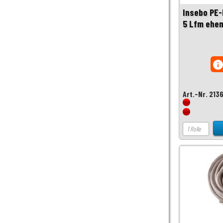
Insebo PE
5 Lfm ehe
inf
Art.-Nr. 213