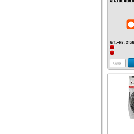
inf
Art.-Nr. 213