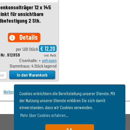
zenkonsolträger 12 x 145
zinkt für unsichtbare
dbefestigung 2 Stk.
Details
info
€ 12,20
per 1,00 Stück
-Nr. 912859
inkl. MwSt.
Eisenhalle: »
anfragen
Stammhaus: 4 Stück lagernd
Weiter
Cookies erleichtern die Bereitstellung unserer Dienste. Mit
der Nutzung unserer Dienste erklären Sie sich damit
einverstanden, dass wir Cookies verwenden.
Mehr über Cookies erfahren...
O.K.