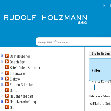
Start
Sie befinden 
Bastelzubehör
Beschläge
Briefkästen & Tresore
Filter:
Eisenwaren
Elektro
Preis:
€0 - €1
Farben & Lacke
Garten
Haushaltsbedarf
Gefundene Artikel:
Metallverarbeitung
Artikel pro Sei
Ofen