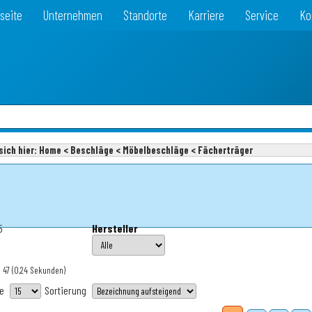
seite
Unternehmen
Standorte
Karriere
Service
Ko
sich hier:
Home < Beschläge < Möbelbeschläge < Fächerträger
5
Hersteller
 47
(0,24 Sekunden)
te
Sortierung