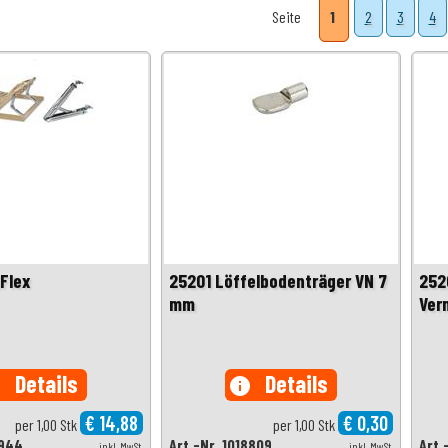
Seite
1
2
3
4
iFlex
25201 Löffelbodenträger VN 7
252
mm
Ver
Details
Details
o
info
€ 14,88
€ 0,30
per 1,00 Stk
per 1,00 Stk
4944
Art.-Nr. 1018809
Art.
inkl. MwSt.
inkl. MwSt.