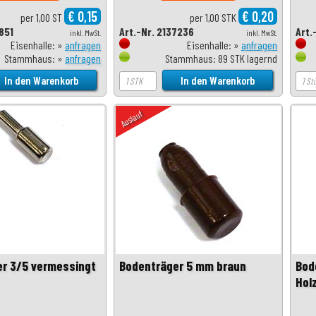
€ 0,15
€ 0,20
per 1,00 ST
per 1,00 STK
8851
Art.-Nr. 2137236
Art.
inkl. MwSt.
inkl. MwSt.
Eisenhalle: »
anfragen
Eisenhalle: »
anfragen
Stammhaus: »
anfragen
Stammhaus: 89 STK lagernd
Auslauf
r 3/5 vermessingt
Bodenträger 5 mm braun
Bod
Hol