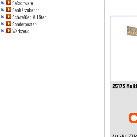
Saisonware
Sanitärzubehör
Schweißen & Löten
Sonderposten
Werkzeug
25173 Mult
inf
Art.-Nr. 73