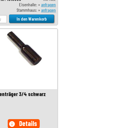
Eisenhalle: »
anfragen
Stammhaus: »
anfragen
enträger 3/4 schwarz
Details
info