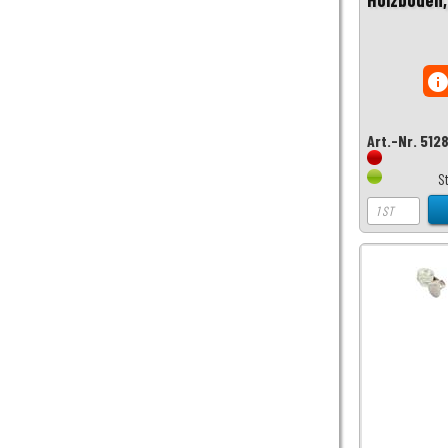
inf
Art.-Nr. 512
S