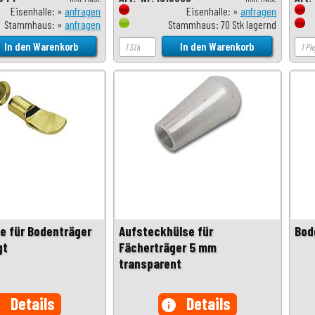
Eisenhalle: »
anfragen
Eisenhalle: »
anfragen
Stammhaus: »
anfragen
Stammhaus: 70 Stk lagernd
e für Bodenträger
Aufsteckhülse für
Bod
gt
Fächerträger 5 mm
transparent
Details
Details
o
info