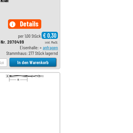
Details
info
€ 0,30
per 1,00 Stück
-Nr. 2070499
inkl. MwSt.
Eisenhalle: »
anfragen
Stammhaus: 277 Stück lagernd