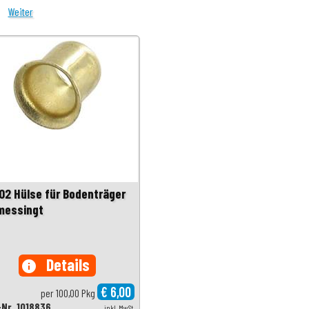
Weiter
02 Hülse für Bodenträger
messingt
Details
info
€ 6,00
per 100,00 Pkg
-Nr. 1018836
inkl. MwSt.