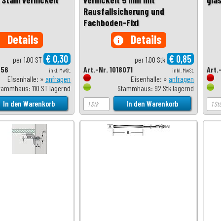
Rausfallsicherung und
Fachboden-Fixi
Details
Details
o
info
€ 0,30
€ 0,85
per 1,00 ST
per 1,00 Stk
856
Art.-Nr. 1018071
Art.
inkl. MwSt.
inkl. MwSt.
Eisenhalle: »
anfragen
Eisenhalle: »
anfragen
tammhaus: 110 ST lagernd
Stammhaus: 92 Stk lagernd