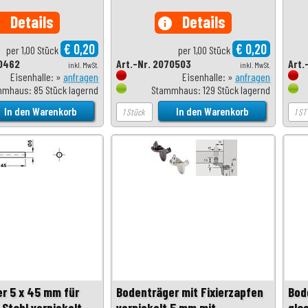
Details
Details
o
info
€ 0,20
€ 0,20
per 1,00 Stück
per 1,00 Stück
70462
Art.-Nr. 2070503
Art.
inkl. MwSt.
inkl. MwSt.
Eisenhalle: »
anfragen
Eisenhalle: »
anfragen
mhaus: 85 Stück lagernd
Stammhaus: 129 Stück lagernd
r 5 x 45 mm für
Bodenträger mit Fixierzapfen
Bod
 Stahl vernickelt
vernickelt 5 mm mit
gla