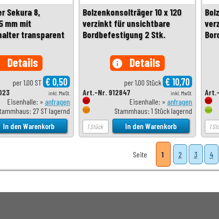
r Sekura 8,
Bolzenkonsolträger 10 x 120
Bol
 5 mm mit
verzinkt für unsichtbare
ver
alter transparent
Bordbefestigung 2 Stk.
Bor
Details
Details
o
info
€ 0,50
€ 10,70
per 1,00 ST
per 1,00 Stück
023
Art.-Nr. 912847
Art.
inkl. MwSt.
inkl. MwSt.
Eisenhalle: »
anfragen
Eisenhalle: »
anfragen
tammhaus: 27 ST lagernd
Stammhaus: 1 Stück lagernd
Seite
1
2
3
4