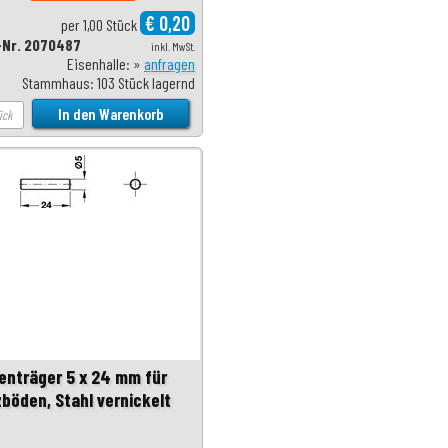
€ 0,20
per 1,00 Stück
-Nr. 2070487
inkl. MwSt.
Eisenhalle: »
anfragen
Stammhaus: 103 Stück lagernd
enträger 5 x 24 mm für
zböden, Stahl vernickelt