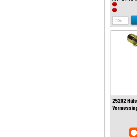
25202 Hüls
Vermessin
inf