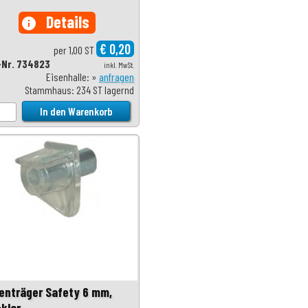
Details
info
€ 0,20
per 1,00 ST
-Nr. 734823
inkl. MwSt.
Eisenhalle: »
anfragen
Stammhaus: 234 ST lagernd
enträger Safety 6 mm,
sklar