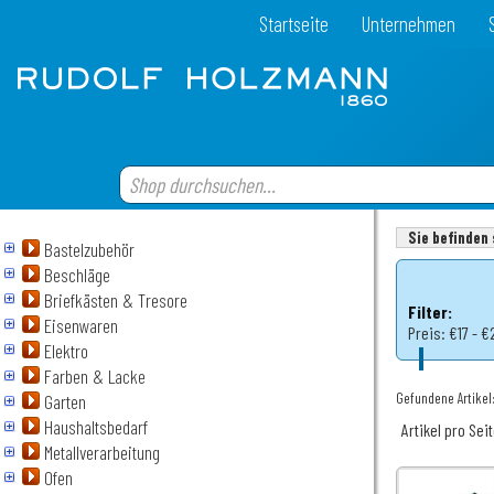
Startseite
Unternehmen
Sie befinden 
Bastelzubehör
Beschläge
Briefkästen & Tresore
Filter:
Eisenwaren
Preis:
€17 - €
Elektro
Farben & Lacke
Gefundene Artikel:
Garten
Haushaltsbedarf
Artikel pro Sei
Metallverarbeitung
Ofen