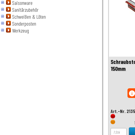
Saisonware
Sanitärzubehör
Schweißen & Löten
Sonderposten
Werkzeug
Schraubst
150mm
inf
Art.-Nr. 213