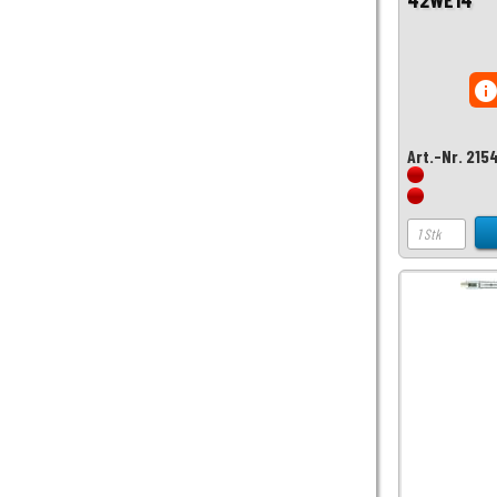
inf
Art.-Nr. 215