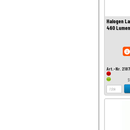
Halogen L
460 Lumen
inf
Art.-Nr. 218
S