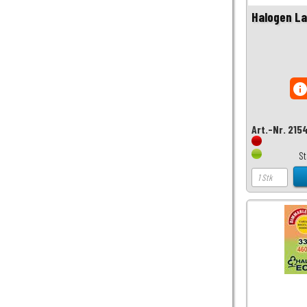
Halogen L
inf
Art.-Nr. 215
S