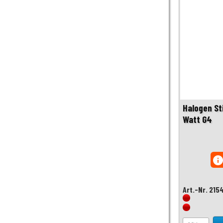
Halogen St
Watt G4
inf
Art.-Nr. 215