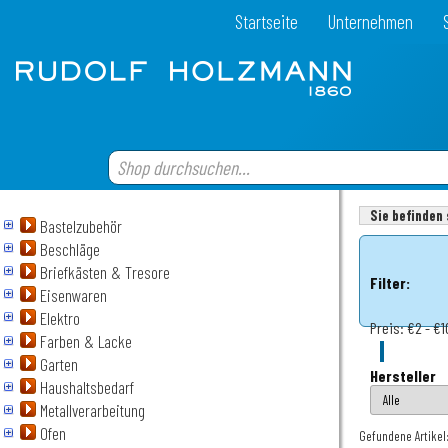
Startseite
Unternehmen
Sie befinden 
Bastelzubehör
Beschläge
Briefkästen & Tresore
Filter:
Eisenwaren
Elektro
Preis:
€2 - €1
Farben & Lacke
Garten
Hersteller
Haushaltsbedarf
Metallverarbeitung
Ofen
Gefundene Artikel