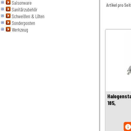
Saisonware
Artikel pro Sei
Sanitärzubehör
Schweißen & Löten
Sonderposten
Werkzeug
Halogensta
185,
inf