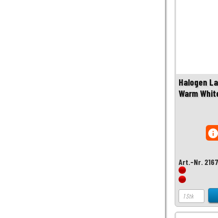
Halogen L
Warm Whit
inf
Art.-Nr. 216