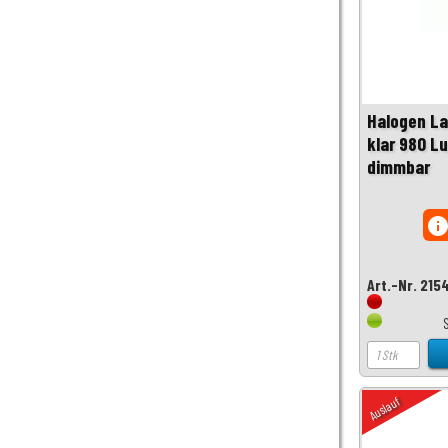
Halogen La
klar 980 L
dimmbar
inf
Art.-Nr. 215
Auslauf