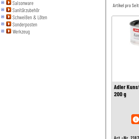
Saisonware
Artikel pro Sei
Sanitärzubehör
Schweißen & Löten
Sonderposten
Werkzeug
Adler Kuns
200 g
inf
Art.-Nr. 218