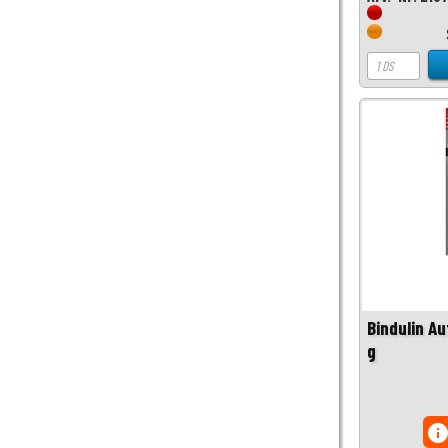
Bindulin A
g
inf