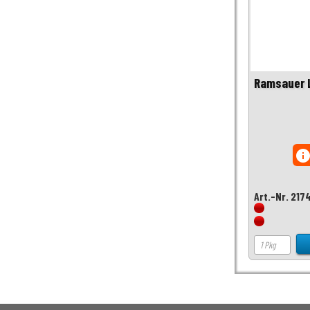
Ramsauer L
inf
Art.-Nr. 217