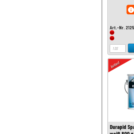
inf
Art.-Nr. 212
Auslauf
Durapid Sp
weiß 800 g