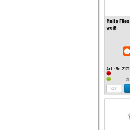
Molto Flies
weiß
inf
Art.-Nr. 217
St