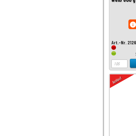
inf
Art.-Nr. 212
Auslauf