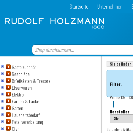
Startseite
Unternehmen
Sie befinden 
Bastelzubehör
Beschläge
Briefkästen & Tresore
Filter:
Eisenwaren
Elektro
Preis:
€5 - €
Farben & Lacke
Garten
Hersteller
Haushaltsbedarf
Metallverarbeitung
Ofen
Gefundene Artikel: