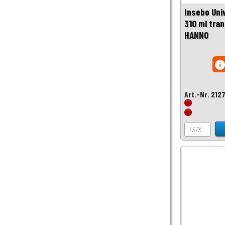
Insebo Uni
310 ml tra
HANNO
inf
Art.-Nr. 212