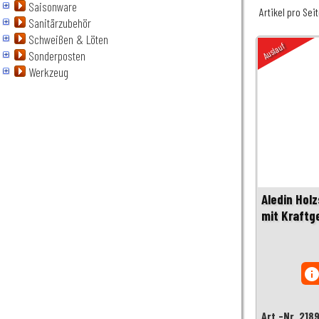
Saisonware
Artikel pro Sei
Sanitärzubehör
Schweißen & Löten
Auslauf
Sonderposten
Werkzeug
Aledin Hol
mit Kraftg
inf
Art.-Nr. 218