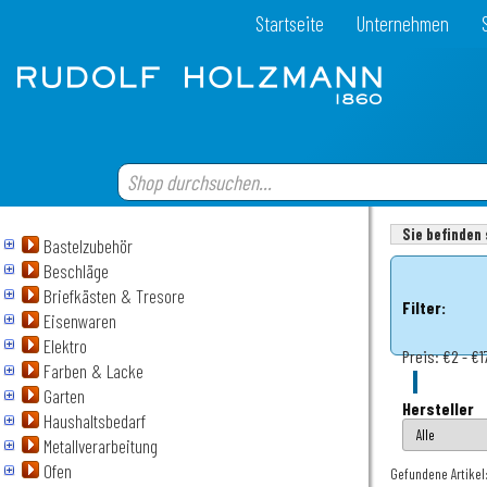
Startseite
Unternehmen
Sie befinden 
Bastelzubehör
Beschläge
Briefkästen & Tresore
Filter:
Eisenwaren
Elektro
Preis:
€2 - €1
Farben & Lacke
Garten
Hersteller
Haushaltsbedarf
Metallverarbeitung
Ofen
Gefundene Artikel