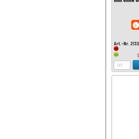
inf
Art.-Nr. 213