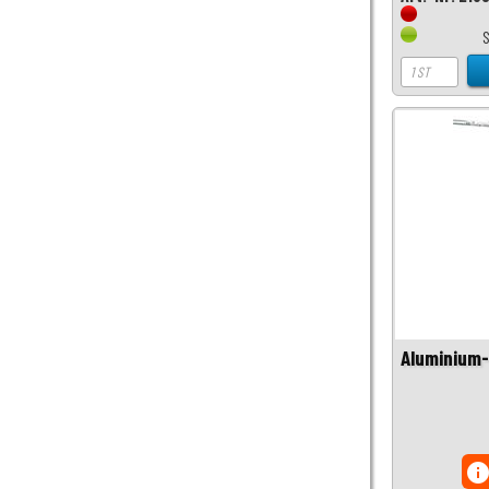
Aluminium-
inf