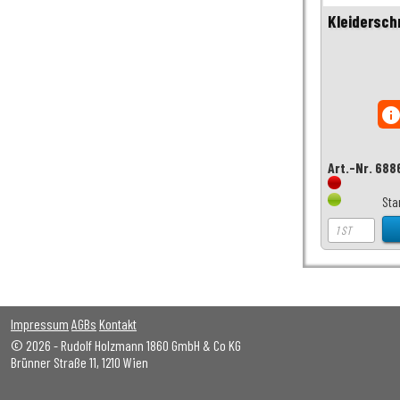
Kleidersch
inf
Art.-Nr. 688
Sta
Impressum
AGBs
Kontakt
© 2026 - Rudolf Holzmann 1860 GmbH & Co KG
Brünner Straße 11, 1210 Wien