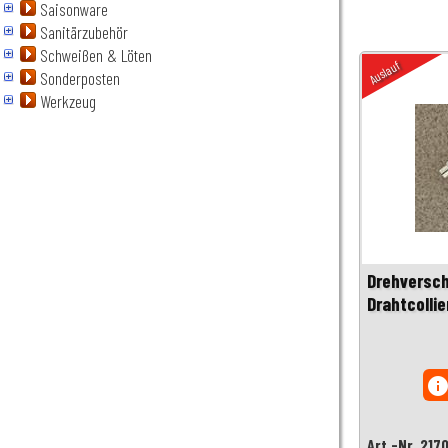
Saisonware
Sanitärzubehör
Schweißen & Löten
Auslauf
Sonderposten
Werkzeug
Drehversch
Drahtcollie
inf
Art.-Nr. 217