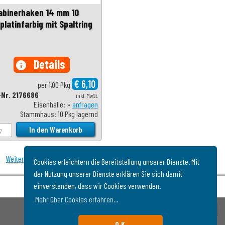
abinerhaken 14 mm 10
platinfarbig mit Spaltring
Details
info
€ 6,10
per 1,00 Pkg
-Nr. 2176686
inkl. MwSt.
Eisenhalle: »
anfragen
Stammhaus: 10 Pkg lagernd
Weiter
Cookies erleichtern die Bereitstellung unserer Dienste. Mit
der Nutzung unserer Dienste erklären Sie sich damit
einverstanden, dass wir Cookies verwenden.
Mehr über Cookies erfahren...
O.K.