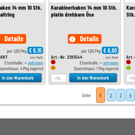
aken 14 mm 10 Stk.
Karabinerhaken 14 mm 10 Stk.
Kar
altring
platin drehbare Öse
Stk.
Details
Details
o
info
€ 6,10
€ 6,90
per 1,00 Pkg
per 1,00 Pkg
6687
Art.-Nr. 2191544
Art.
inkl. MwSt.
inkl. MwSt.
Eisenhalle: »
anfragen
Eisenhalle: »
anfragen
tammhaus: 4 Pkg lagernd
Stammhaus: 1 Pkg lagernd
Seite
1
2
3
4