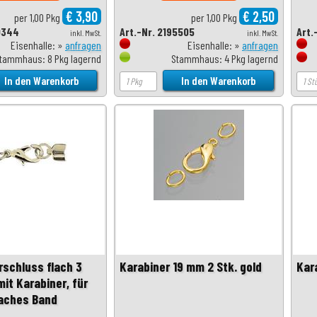
€ 3,90
€ 2,50
per 1,00 Pkg
per 1,00 Pkg
0344
Art.-Nr. 2195505
Art.
inkl. MwSt.
inkl. MwSt.
Eisenhalle: »
anfragen
Eisenhalle: »
anfragen
tammhaus: 8 Pkg lagernd
Stammhaus: 4 Pkg lagernd
schluss flach 3
Karabiner 19 mm 2 Stk. gold
Kar
it Karabiner, für
aches Band