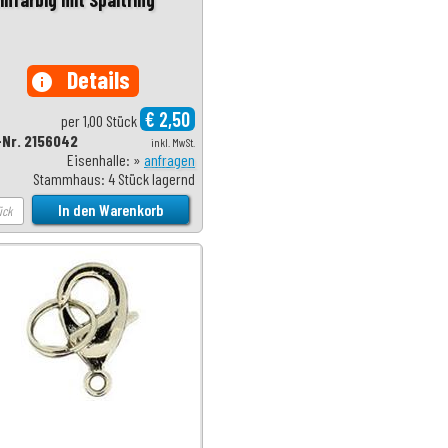
Details
info
€ 2,50
per 1,00 Stück
-Nr. 2156042
inkl. MwSt.
Eisenhalle: »
anfragen
Stammhaus: 4 Stück lagernd