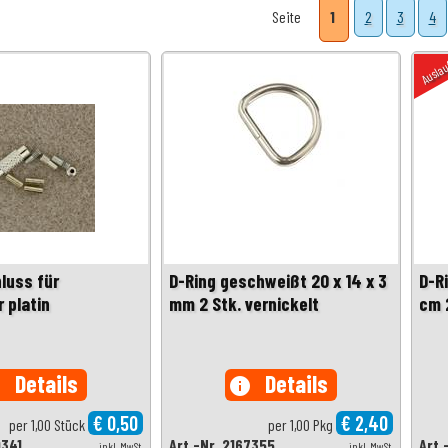
Seite
1
2
3
4
Ausla
luss für
D-Ring geschweißt 20 x 14 x 3
D-R
r platin
mm 2 Stk. vernickelt
cm 2
Details
Details
o
info
€ 0,50
€ 2,40
per 1,00 Stück
per 1,00 Pkg
0341
Art.-Nr. 2167355
Art.
inkl. MwSt.
inkl. MwSt.