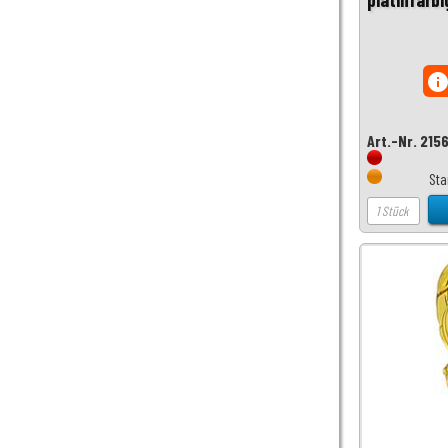
inf
Art.-Nr. 215
Sta