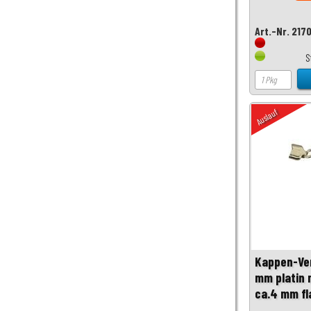
Art.-Nr. 217
S
Auslauf
Kappen-Ver
mm platin m
ca.4 mm fl