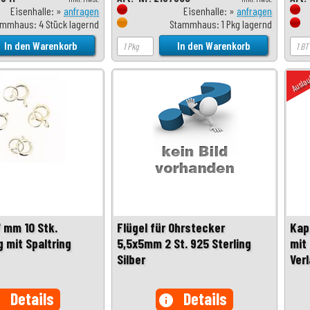
Eisenhalle: »
anfragen
Eisenhalle: »
anfragen
mmhaus: 4 Stück lagernd
Stammhaus: 1 Pkg lagernd
Ausla
7 mm 10 Stk.
Flügel für Ohrstecker
Kap
g mit Spaltring
5,5x5mm 2 St. 925 Sterling
mit
Silber
Ver
Details
Details
o
info