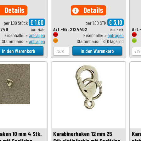
Details
Details
o
info
€ 1,60
€ 3,10
per 1,00 Stück
per 1,00 STK
6740
Art.-Nr. 2124402
Art.
inkl. MwSt.
inkl. MwSt.
Eisenhalle: »
anfragen
Eisenhalle: »
anfragen
Stammhaus: »
anfragen
Stammhaus: 1 STK lagernd
aken 10 mm 4 Stk.
Karabinerhaken 12 mm 25
Kar
g mit Spaltring
Stk.platinfarbig mit Spaltring
plat