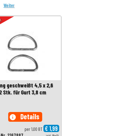
Weiter
uf
ing geschweißt 4,5 x 2,6
 Stk. für Gurt 3,8 cm
Details
info
€ 1,99
per 1,00 BT
-Nr. 2167887
inkl. MwSt.