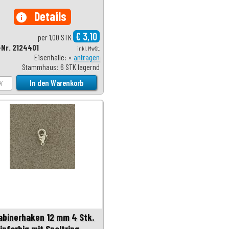
Details
info
€ 3,10
per 1,00 STK
-Nr. 2124401
inkl. MwSt.
Eisenhalle: »
anfragen
Stammhaus: 6 STK lagernd
abinerhaken 12 mm 4 Stk.
infarbig mit Spaltring