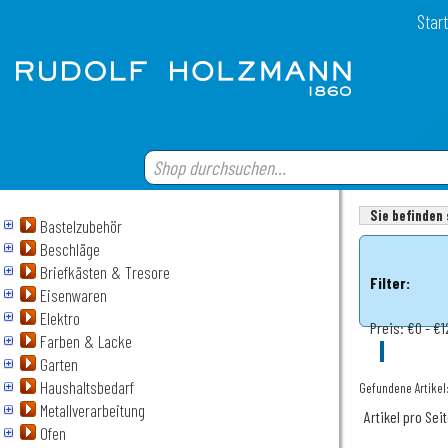
Start
Sie befinden 
Bastelzubehör
Beschläge
Briefkästen & Tresore
Filter:
Eisenwaren
Elektro
Preis:
€0 - €1
Farben & Lacke
Garten
Haushaltsbedarf
Gefundene Artikel:
Metallverarbeitung
Artikel pro Sei
Ofen