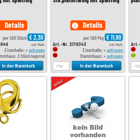
Details
Details
o
info
€ 2,30
€ 11,90
per 1,00 Stück
per 1,00 Pkg
6040
Art.-Nr. 2170343
Art.
inkl. MwSt.
inkl. MwSt.
Eisenhalle: »
anfragen
Eisenhalle: »
anfragen
mmhaus: 3 Stück lagernd
Stammhaus: »
anfragen
Auslauf