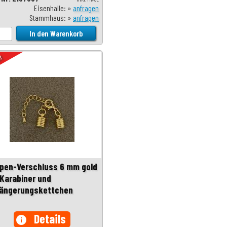
Eisenhalle: »
anfragen
Stammhaus: »
anfragen
uf
pen-Verschluss 6 mm gold
 Karabiner und
längerungskettchen
Details
info