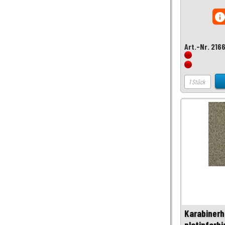
inf
Art.-Nr. 216
Karabinerh
platinfarbi