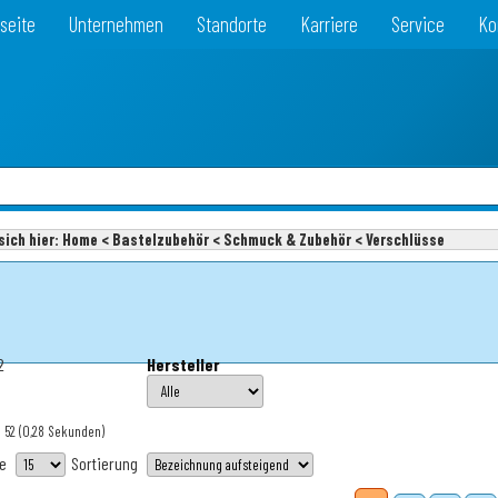
seite
Unternehmen
Standorte
Karriere
Service
Ko
sich hier:
Home < Bastelzubehör < Schmuck & Zubehör < Verschlüsse
2
Hersteller
 52
(0,28 Sekunden)
te
Sortierung