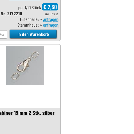
€ 2,60
per 1,00 Stück
-Nr. 2172210
inkl. MwSt.
Eisenhalle: »
anfragen
Stammhaus: »
anfragen
abiner 19 mm 2 Stk. silber