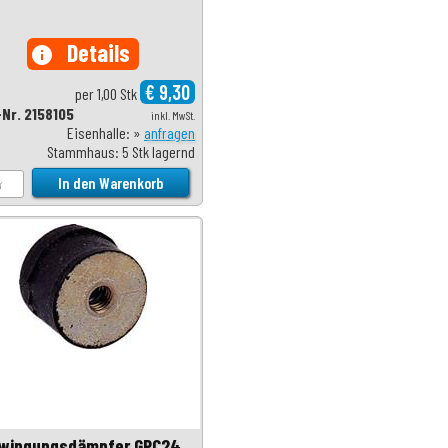
Details
info
€ 9,30
per 1,00 Stk
-Nr. 2158105
inkl. MwSt.
Eisenhalle: »
anfragen
Stammhaus: 5 Stk lagernd
wingungsdämpfer GPC24