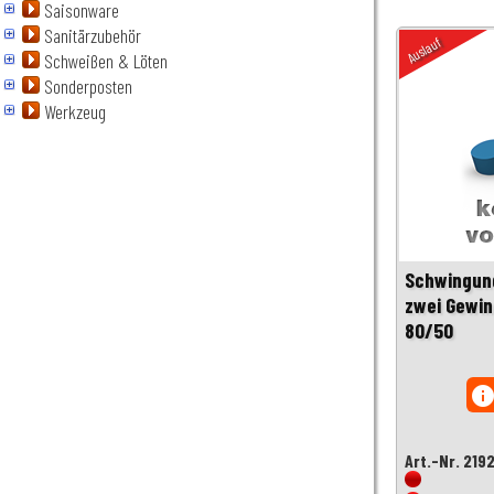
Saisonware
Sanitärzubehör
Auslauf
Schweißen & Löten
Sonderposten
Werkzeug
Schwingun
zwei Gewi
80/50
inf
Art.-Nr. 219