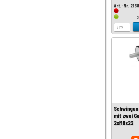
Art.-Nr. 215
S
Schwingun
mit zwei G
2xM8x23