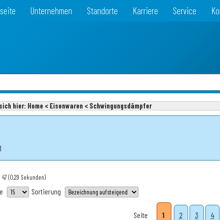
seite
Unternehmen
Standorte
Karriere
Service
Ko
sich hier:
Home < Eisenwaren < Schwingungsdämpfer
1
 47
(0,29 Sekunden)
te
Sortierung
Seite
1
2
3
4