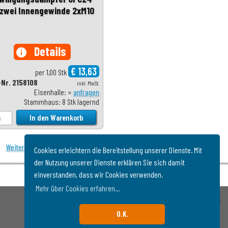
 zwei Innengewinde 2xM10
Details
info
€ 13,63
per 1,00 Stk
-Nr. 2158108
inkl. MwSt.
Eisenhalle: »
anfragen
Stammhaus: 8 Stk lagernd
Weiter
Cookies erleichtern die Bereitstellung unserer Dienste. Mit
der Nutzung unserer Dienste erklären Sie sich damit
einverstanden, dass wir Cookies verwenden.
Mehr über Cookies erfahren...
O.K.