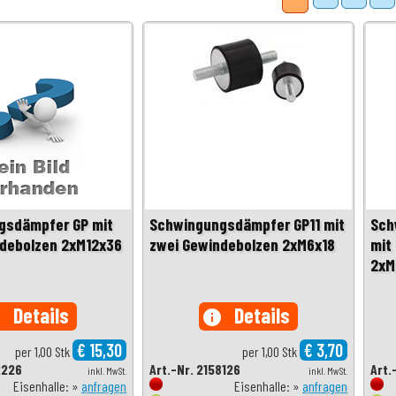
gsdämpfer GP mit
Schwingungsdämpfer GP11 mit
Sch
ndebolzen 2xM12x36
zwei Gewindebolzen 2xM6x18
mit
2xM
Details
Details
o
info
€ 15,30
€ 3,70
per 1,00 Stk
per 1,00 Stk
2226
Art.-Nr. 2158126
Art.
inkl. MwSt.
inkl. MwSt.
Eisenhalle: »
anfragen
Eisenhalle: »
anfragen