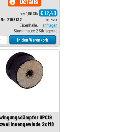
Details
info
€ 12,40
per 1,00 Stk
-Nr. 2158132
inkl. MwSt.
Eisenhalle: »
anfragen
Stammhaus: 2 Stk lagernd
wingungsdämpfer GPC19
 zwei Innengewinde 2x M8