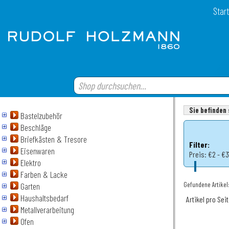
Start
Sie befinden 
Bastelzubehör
Beschläge
Briefkästen & Tresore
Filter:
Eisenwaren
Preis:
€2 - €3
Elektro
Farben & Lacke
Gefundene Artikel:
Garten
Haushaltsbedarf
Artikel pro Sei
Metallverarbeitung
Ofen