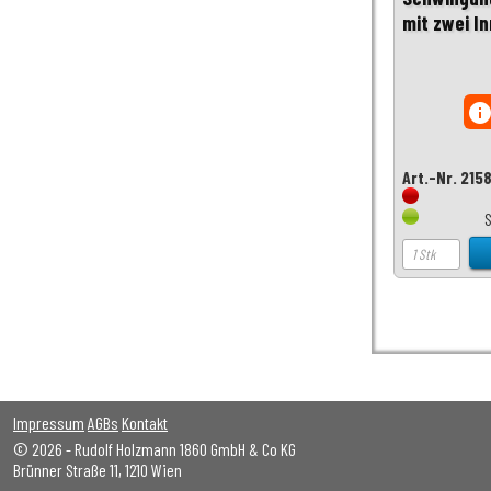
mit zwei I
inf
Art.-Nr. 215
S
Impressum
AGBs
Kontakt
© 2026 - Rudolf Holzmann 1860 GmbH & Co KG
Brünner Straße 11, 1210 Wien