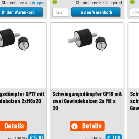
Stammhaus: »
anfragen
Stammhaus: 5 Stk lagernd
gsdämpfer GP17 mit
Schwingungsdämpfer GP18 mit
Sch
ndebolzen 2xM8x20
zwei Gewindebolzen 2x M8 x
sch
20
Gew
Details
Details
o
info
€ 5,10
€ 7,00
per 1,00 Stk
per 1,00 Stk