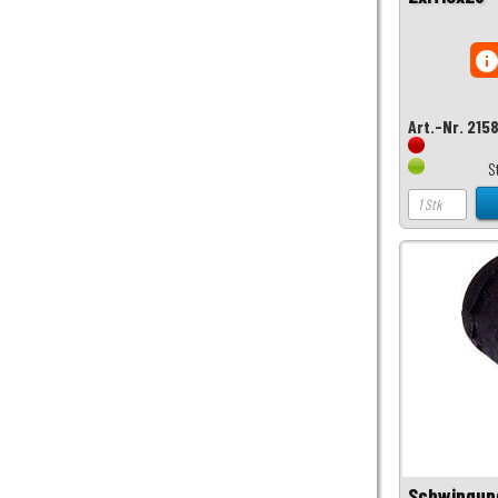
inf
Art.-Nr. 215
S
Schwingun