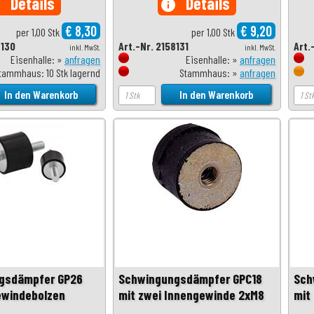
Details
Details
o
info
€ 8,30
€ 9,20
per 1,00 Stk
per 1,00 Stk
8130
Art.-Nr. 2158131
Art.
inkl. MwSt.
inkl. MwSt.
Eisenhalle: »
anfragen
Eisenhalle: »
anfragen
tammhaus: 10 Stk lagernd
Stammhaus: »
anfragen
gsdämpfer GP26
Schwingungsdämpfer GPC18
Sch
ewindebolzen
mit zwei Innengewinde 2xM8
mit