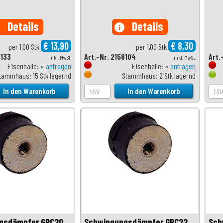
Details
Details
o
info
€ 13,90
€ 8,30
per 1,00 Stk
per 1,00 Stk
8133
Art.-Nr. 2158104
Art.
inkl. MwSt.
inkl. MwSt.
Eisenhalle: »
anfragen
Eisenhalle: »
anfragen
tammhaus: 15 Stk lagernd
Stammhaus: 2 Stk lagernd
gsdämpfer GPC20
Schwingungsdämpfer GPC22
Sch