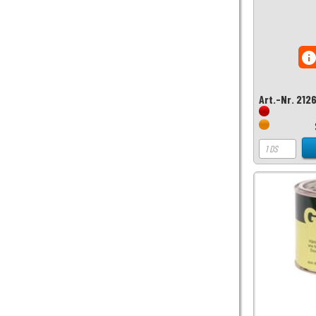
inf
Art.-Nr. 212