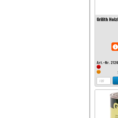
Grilith Hol
inf
Art.-Nr. 212