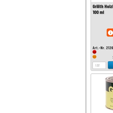
Grilith Hol
100 ml
inf
Art.-Nr. 212