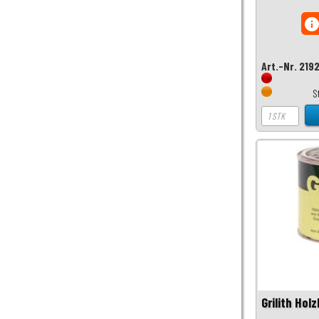
inf
Art.-Nr. 219
S
Grilith Hol