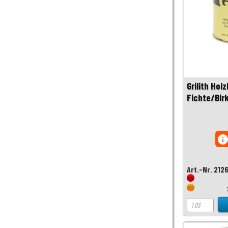
Grilith Holz
Fichte/Bir
inf
Art.-Nr. 212