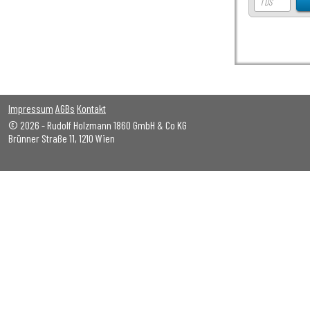
Impressum
AGBs
Kontakt
© 2026 - Rudolf Holzmann 1860 GmbH & Co KG
Brünner Straße 11, 1210 Wien