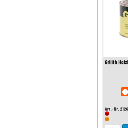
Grilith Hol
inf
Art.-Nr. 212