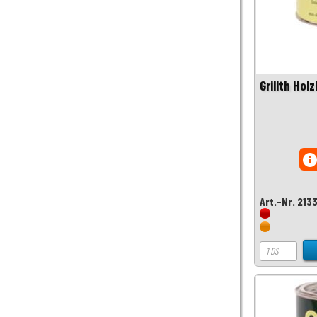
Grilith Holz
inf
Art.-Nr. 213