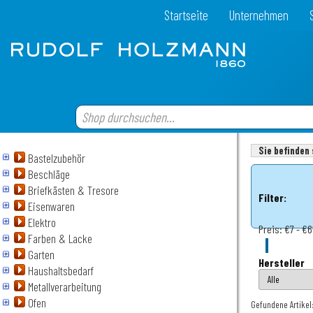
Startseite
Unternehmen
Sie befinden 
Bastelzubehör
Beschläge
Briefkästen & Tresore
Filter:
Eisenwaren
Elektro
Preis:
€7 - €
Farben & Lacke
Garten
Hersteller
Haushaltsbedarf
Metallverarbeitung
Ofen
Gefundene Artikel