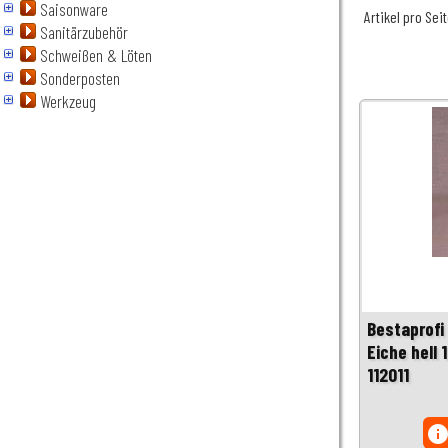
Saisonware
Artikel pro Sei
Sanitärzubehör
Schweißen & Löten
Sonderposten
Werkzeug
Bestaprof
Eiche hell 
112011
inf