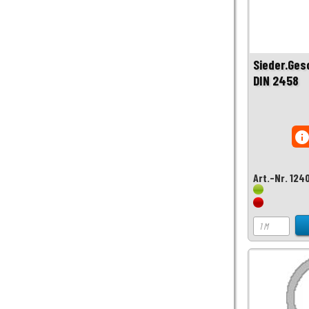
Sieder.Ges
DIN 2458
inf
Art.-Nr. 124