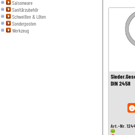
Saisonware
Sanitärzubehör
Schweißen & Löten
Sonderposten
Werkzeug
Sieder.Ges
DIN 2458
inf
Art.-Nr. 124