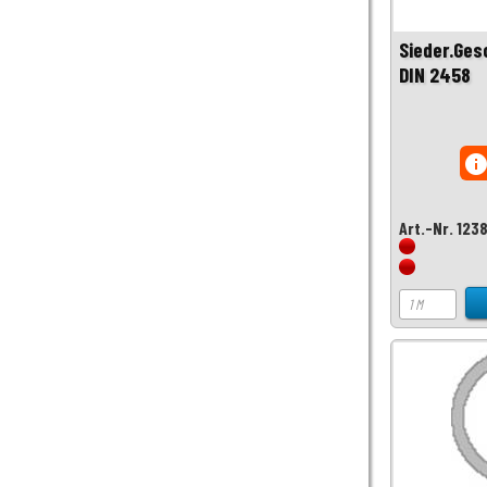
Sieder.Ges
DIN 2458
inf
Art.-Nr. 123