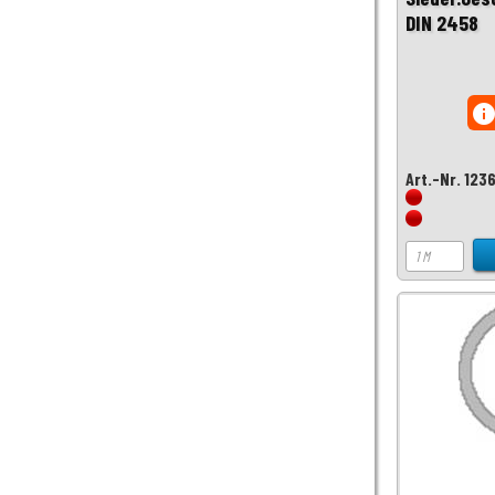
DIN 2458
inf
Art.-Nr. 123