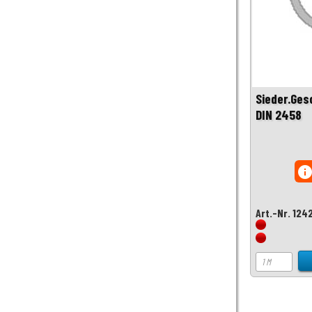
Sieder.Ges
DIN 2458
inf
Art.-Nr. 124