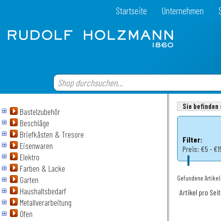
Startseite
Unternehmen
Sie befinden 
Bastelzubehör
Beschläge
Briefkästen & Tresore
Filter:
Eisenwaren
Preis:
€5 - €1
Elektro
Farben & Lacke
Gefundene Artikel
Garten
Haushaltsbedarf
Artikel pro Sei
Metallverarbeitung
Ofen