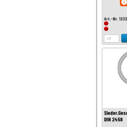
inf
Art.-Nr. 123
Sieder.Ge
DIN 2458