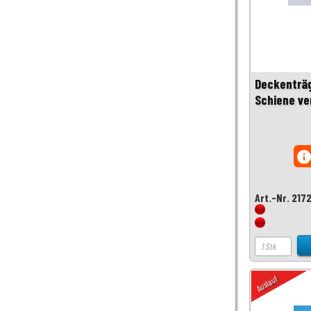
Deckenträg
Schiene ve
inf
Art.-Nr. 217
Auslauf