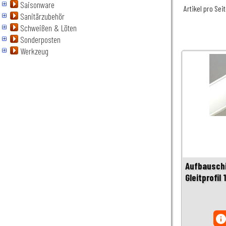
Saisonware
Artikel pro Sei
Sanitärzubehör
Schweißen & Löten
Sonderposten
Werkzeug
Aufbauschi
Gleitprofil 
inf