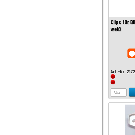
Clips für B
weiß
inf
Art.-Nr. 217