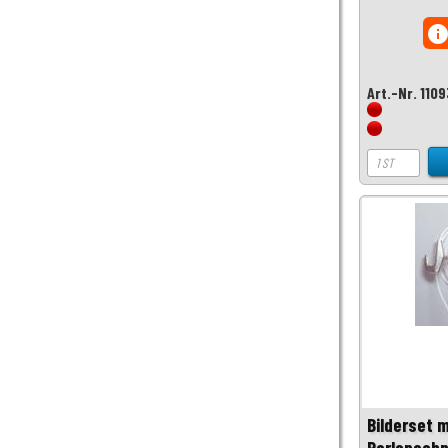
inf
Art.-Nr. 1109
Bilderset 
Perlonschn