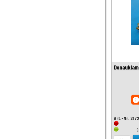
Donauklam
inf
Art.-Nr. 217
S