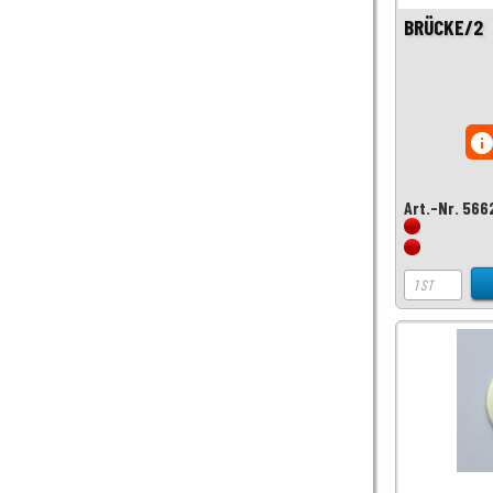
BRÜCKE/2
inf
Art.-Nr. 566