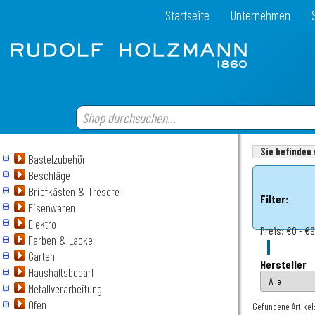
Startseite
Unternehmen
Sie befinden 
Bastelzubehör
Beschläge
Briefkästen & Tresore
Filter:
Eisenwaren
Elektro
Preis:
€0 - €
Farben & Lacke
Garten
Hersteller
Haushaltsbedarf
Metallverarbeitung
Ofen
Gefundene Artikel: