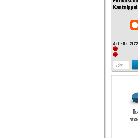
Kantnippel
inf
Art.-Nr. 217