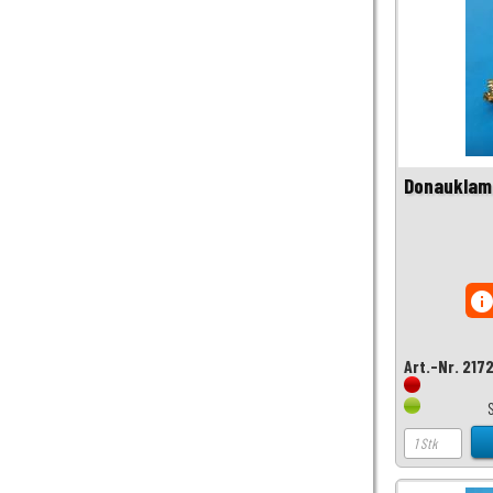
Donauklam
inf
Art.-Nr. 217