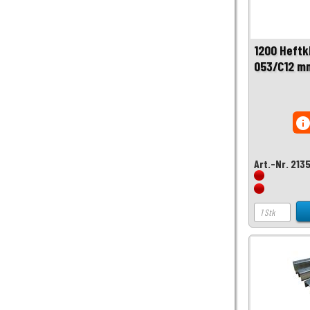
1200 Heftk
053/C12 m
inf
Art.-Nr. 213