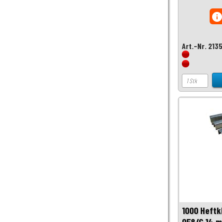
inf
Art.-Nr. 213
1000 Heftk
058/C 14 