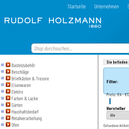
Startseite
Unternehmen
Sie befinden 
Bastelzubehör
Beschläge
Briefkästen & Tresore
Filter:
Eisenwaren
Elektro
Preis:
€4 - €1
Farben & Lacke
Garten
Hersteller
Haushaltsbedarf
Metallverarbeitung
Ofen
Gefundene Artikel: