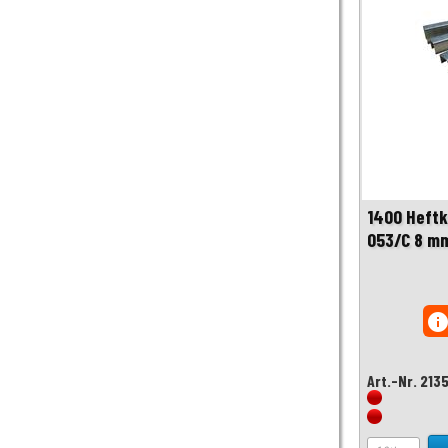
1400 Heftk
053/C 8 m
inf
Art.-Nr. 213