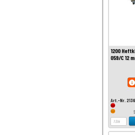
1200 Heftk
059/C 12 
inf
Art.-Nr. 213