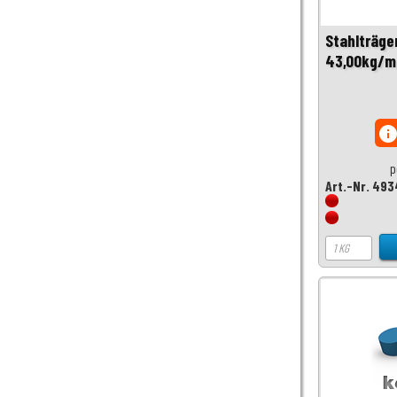
Stahlträge
43,00kg/m
inf
p
Art.-Nr. 493