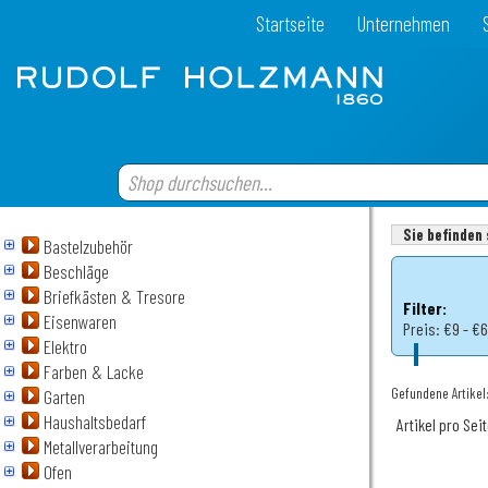
Startseite
Unternehmen
Sie befinden 
Bastelzubehör
Beschläge
Briefkästen & Tresore
Filter:
Eisenwaren
Preis:
€9 - €
Elektro
Farben & Lacke
Gefundene Artikel:
Garten
Haushaltsbedarf
Artikel pro Sei
Metallverarbeitung
Ofen