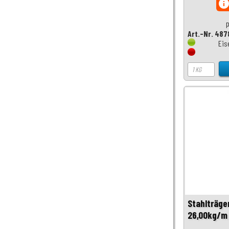
inf
p
Art.-Nr. 487
Eis
Stahlträge
26,00kg/m