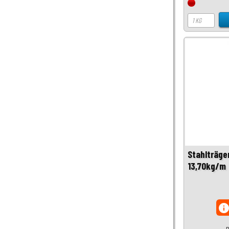
Stahlträge
13,70kg/m
inf
p