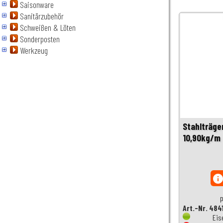
Saisonware
Sanitärzubehör
Schweißen & Löten
Sonderposten
Werkzeug
Stahlträge
10,90kg/m
inf
p
Art.-Nr. 484
Eis