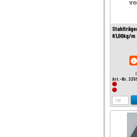
Stahlträge
61,00kg/m
inf
Art.-Nr. 335