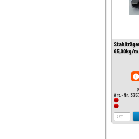
Stahlträge
65,00kg/m
inf
p
Art.-Nr. 335