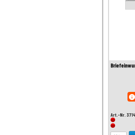
Briefeinwu
inf
Art.-Nr. 371