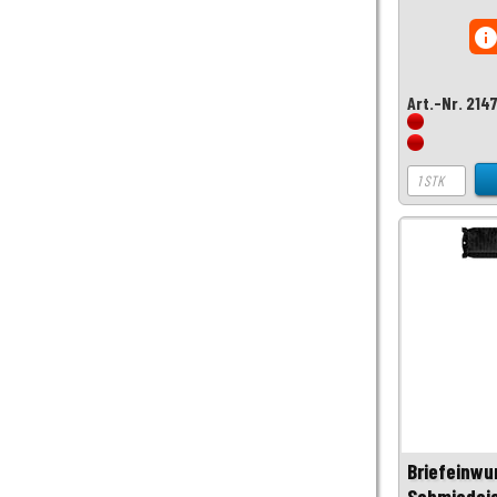
inf
Art.-Nr. 214
Briefeinwu
Schmiedei