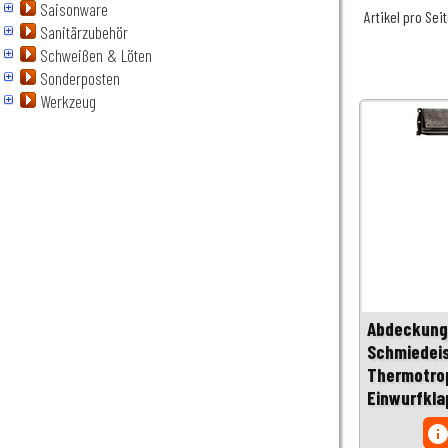
Saisonware
Artikel pro Sei
Sanitärzubehör
Schweißen & Löten
Sonderposten
Werkzeug
Abdeckung
Schmiedei
Thermotrop
Einwurfkla
inf