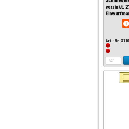
verzinkt, 
Einwurfma
inf
Art.-Nr. 371