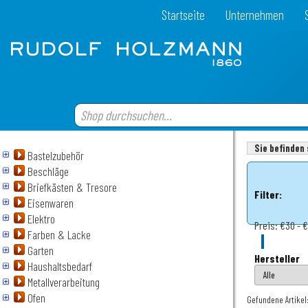
Startseite
Unternehmen
Sie befinden 
Bastelzubehör
Beschläge
Briefkästen & Tresore
Filter:
Eisenwaren
Elektro
Preis:
€30 - 
Farben & Lacke
Garten
Hersteller
Haushaltsbedarf
Metallverarbeitung
Ofen
Gefundene Artikel: