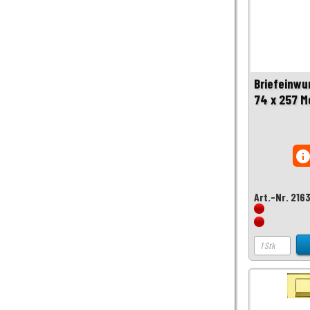
Briefeinwu
74 x 257 M
inf
Art.-Nr. 216