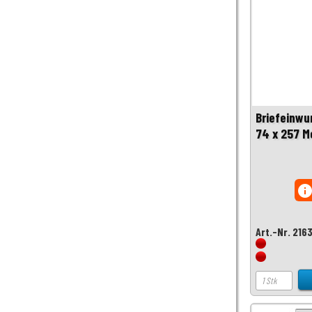
Briefeinwu
74 x 257 M
inf
Art.-Nr. 216