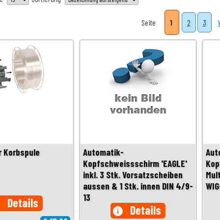
Seite
1
2
3
r Korbspule
Automatik-
Aut
Kopfschweissschirm 'EAGLE'
Kop
inkl. 3 Stk. Vorsatzscheiben
Mul
aussen & 1 Stk. innen DIN 4/9-
WIG
13
Details
o
Details
info