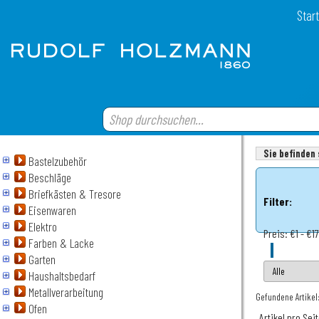
Start
Sie befinden 
Bastelzubehör
Beschläge
Briefkästen & Tresore
Filter:
Eisenwaren
Elektro
Preis:
€1 - €17
Farben & Lacke
Garten
Haushaltsbedarf
Metallverarbeitung
Gefundene Artikel
Ofen
Artikel pro Sei