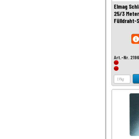
Elmag Sch
25/3 Meter
Fülldraht-
inf
Art.-Nr. 219