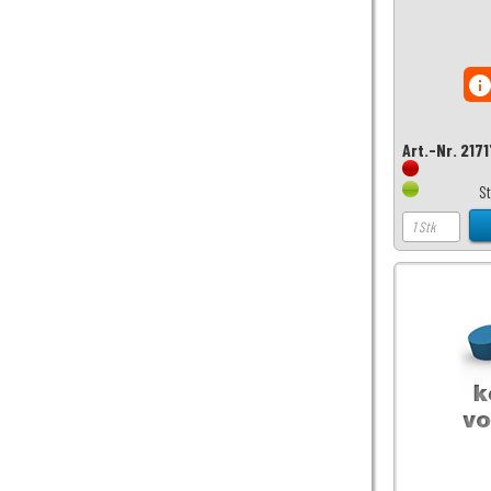
inf
Art.-Nr. 217
S