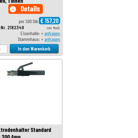
en, 1 innen
Details
info
€ 157,20
per 1,00 Stk
-Nr. 2182349
inkl. MwSt.
Eisenhalle: »
anfragen
Stammhaus: »
anfragen
ktrodenhalter Standard
 300 Amp.