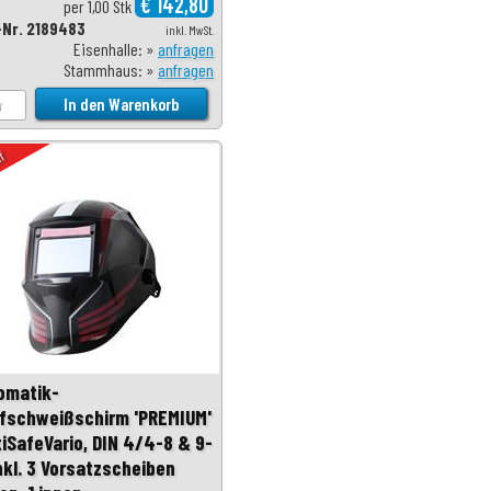
€ 142,80
per 1,00 Stk
-Nr. 2189483
inkl. MwSt.
Eisenhalle: »
anfragen
Stammhaus: »
anfragen
uf
omatik-
fschweißschirm 'PREMIUM'
tiSafeVario, DIN 4/4-8 & 9-
inkl. 3 Vorsatzscheiben