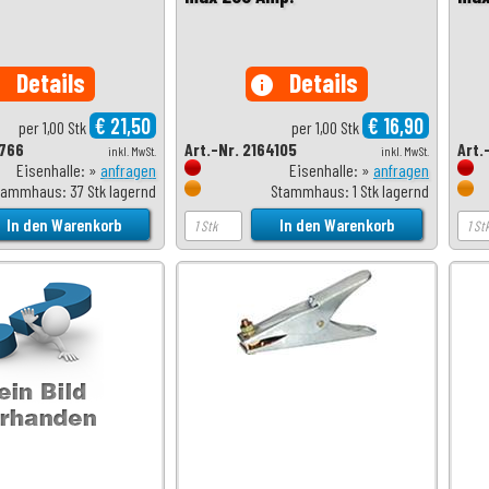
Details
Details
o
info
€ 21,50
€ 16,90
per 1,00 Stk
per 1,00 Stk
1766
Art.-Nr. 2164105
Art.
inkl. MwSt.
inkl. MwSt.
Eisenhalle: »
anfragen
Eisenhalle: »
anfragen
tammhaus: 37 Stk lagernd
Stammhaus: 1 Stk lagernd