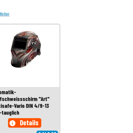
Weiter
omatik-
fschweissschirm "Art"
tisafe-Vario DIN 4/9-13
-tauglich
Details
info