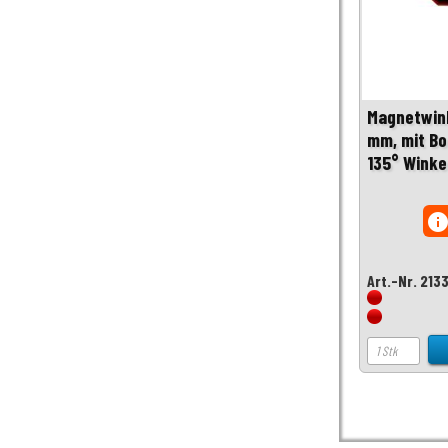
Magnetwink
mm, mit Bo
135° Winke
inf
Art.-Nr. 213