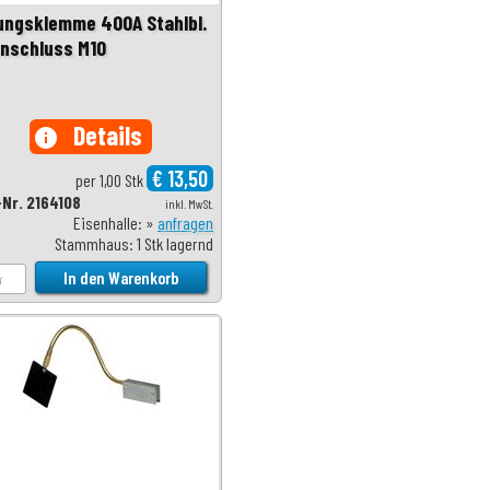
ungsklemme 400A Stahlbl.
Anschluss M10
Details
info
€ 13,50
per 1,00 Stk
-Nr. 2164108
inkl. MwSt.
Eisenhalle: »
anfragen
Stammhaus: 1 Stk lagernd