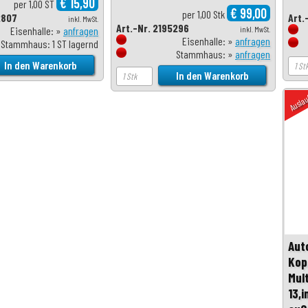
€ 15,90
per 1,00 ST
€ 99,00
per 1,00 Stk
2807
Art.
inkl. MwSt.
Art.-Nr. 2195296
Eisenhalle: »
anfragen
inkl. MwSt.
Eisenhalle: »
anfragen
Stammhaus: 1 ST lagernd
Stammhaus: »
anfragen
Ausla
Aut
Kop
Mul
13,