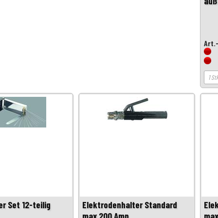
auß
Art.
r Set 12-teilig
Elektrodenhalter Standard
Ele
max 200 Amp.
max