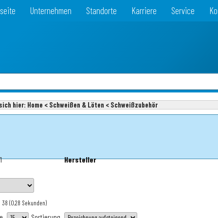
seite
Unternehmen
Standorte
Karriere
Service
Ko
sich hier:
Home < Schweißen & Löten < Schweißzubehör
1
Hersteller
: 38
(0,28 Sekunden)
te
Sortierung