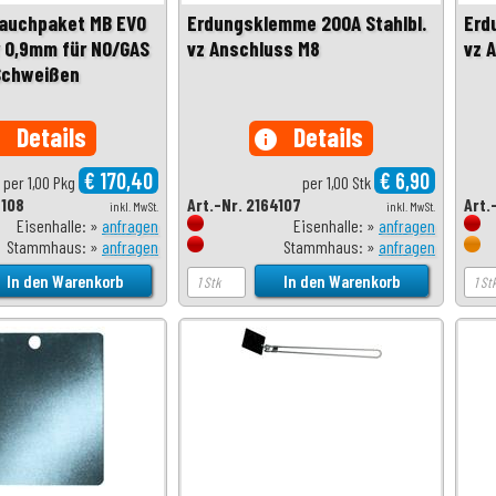
lauchpaket MB EVO
Erdungsklemme 200A Stahlbl.
Erd
 0,9mm für NO/GAS
vz Anschluss M8
vz 
Schweißen
Details
Details
o
info
€ 170,40
€ 6,90
per 1,00 Pkg
per 1,00 Stk
6108
Art.-Nr. 2164107
Art.
inkl. MwSt.
inkl. MwSt.
Eisenhalle: »
anfragen
Eisenhalle: »
anfragen
Stammhaus: »
anfragen
Stammhaus: »
anfragen