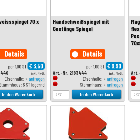
eissspiegel 70 x
Handschweißspiegel mit
Mag
Gestänge Spiegel
flex
Pos
70x
Details
Details
o
info
€ 3,50
€ 9,90
per 1,00 ST
per 1,00 ST
3446
Art.-Nr. 2183444
Art.
inkl. MwSt.
inkl. MwSt.
Eisenhalle: »
anfragen
Eisenhalle: »
anfragen
Stammhaus: 6 ST lagernd
Stammhaus: »
anfragen