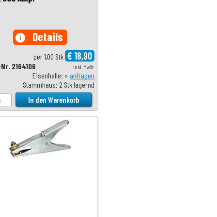
Details
info
€ 18,90
per 1,00 Stk
-Nr. 2164106
inkl. MwSt.
Eisenhalle: »
anfragen
Stammhaus: 2 Stk lagernd