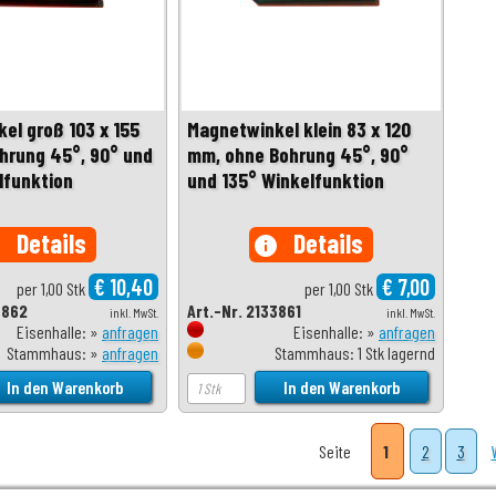
el groß 103 x 155
Magnetwinkel klein 83 x 120
hrung 45°, 90° und
mm, ohne Bohrung 45°, 90°
lfunktion
und 135° Winkelfunktion
Details
Details
o
info
€ 10,40
€ 7,00
per 1,00 Stk
per 1,00 Stk
3862
Art.-Nr. 2133861
inkl. MwSt.
inkl. MwSt.
Eisenhalle: »
anfragen
Eisenhalle: »
anfragen
Stammhaus: »
anfragen
Stammhaus: 1 Stk lagernd
Seite
1
2
3